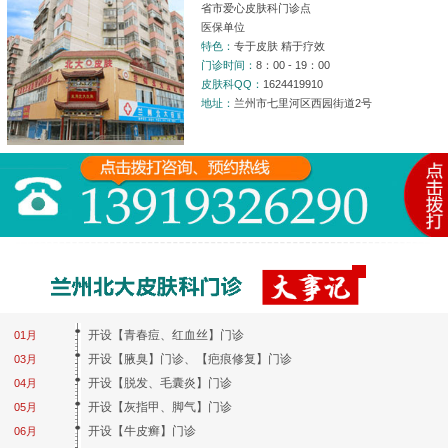
省市爱心皮肤科门诊点
医保单位
特色：
专于皮肤 精于疗效
门诊时间：
8：00 - 19：00
皮肤科QQ：
1624419910
地址：
兰州市七里河区西园街道2号
开设【青春痘、红血丝】门诊
01月
开设【腋臭】门诊、【疤痕修复】门诊
03月
开设【脱发、毛囊炎】门诊
04月
开设【灰指甲、脚气】门诊
05月
开设【牛皮癣】门诊
06月