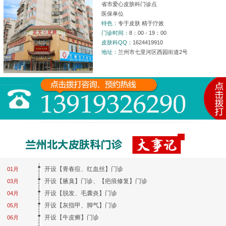
省市爱心皮肤科门诊点
医保单位
特色：
专于皮肤 精于疗效
门诊时间：
8：00 - 19：00
皮肤科QQ：
1624419910
地址：
兰州市七里河区西园街道2号
开设【青春痘、红血丝】门诊
01月
开设【腋臭】门诊、【疤痕修复】门诊
03月
开设【脱发、毛囊炎】门诊
04月
开设【灰指甲、脚气】门诊
05月
开设【牛皮癣】门诊
06月