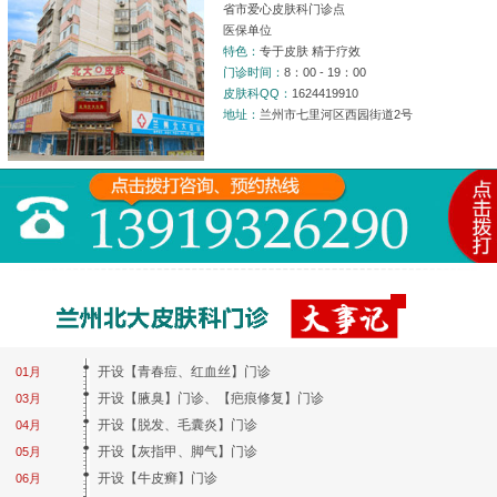
省市爱心皮肤科门诊点
医保单位
特色：
专于皮肤 精于疗效
门诊时间：
8：00 - 19：00
皮肤科QQ：
1624419910
地址：
兰州市七里河区西园街道2号
开设【青春痘、红血丝】门诊
01月
开设【腋臭】门诊、【疤痕修复】门诊
03月
开设【脱发、毛囊炎】门诊
04月
开设【灰指甲、脚气】门诊
05月
开设【牛皮癣】门诊
06月