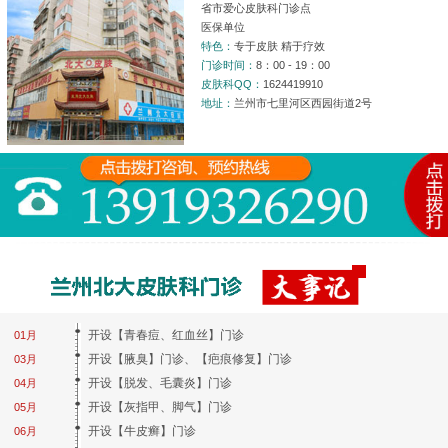
省市爱心皮肤科门诊点
医保单位
特色：
专于皮肤 精于疗效
门诊时间：
8：00 - 19：00
皮肤科QQ：
1624419910
地址：
兰州市七里河区西园街道2号
开设【青春痘、红血丝】门诊
01月
开设【腋臭】门诊、【疤痕修复】门诊
03月
开设【脱发、毛囊炎】门诊
04月
开设【灰指甲、脚气】门诊
05月
开设【牛皮癣】门诊
06月