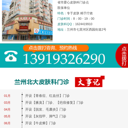
省市爱心皮肤科门诊点
医保单位
特色：
专于皮肤 精于疗效
门诊时间：
8：00 - 19：00
皮肤科QQ：
1624419910
地址：
兰州市七里河区西园街道2号
开设【青春痘、红血丝】门诊
01月
开设【腋臭】门诊、【疤痕修复】门诊
03月
开设【脱发、毛囊炎】门诊
04月
开设【灰指甲、脚气】门诊
05月
开设【牛皮癣】门诊
06月