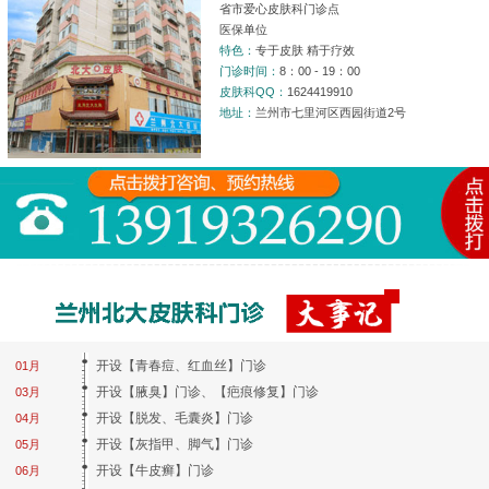
省市爱心皮肤科门诊点
医保单位
特色：
专于皮肤 精于疗效
门诊时间：
8：00 - 19：00
皮肤科QQ：
1624419910
地址：
兰州市七里河区西园街道2号
开设【青春痘、红血丝】门诊
01月
开设【腋臭】门诊、【疤痕修复】门诊
03月
开设【脱发、毛囊炎】门诊
04月
开设【灰指甲、脚气】门诊
05月
开设【牛皮癣】门诊
06月